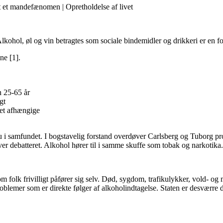
lt et mandefænomen | Opretholdelse af livet
Alkohol, øl og vin betragtes som sociale bindemidler og drikkeri er en for
ne [1].
n 25-65 år
gt
ret afhængige
i samfundet. I bogstavelig forstand overdøver Carlsberg og Tuborg pr
er debatteret. Alkohol hører til i samme skuffe som tobak og narkotika.
m folk frivilligt påfører sig selv. Død, sygdom, trafikulykker, vold- og 
lemer som er direkte følger af alkoholindtagelse. Staten er desværre dire