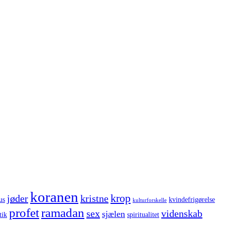
koranen
krop
jøder
kristne
us
kvindefrigørelse
kulturforskelle
profet
ramadan
sex
videnskab
sjælen
tik
spiritualitet