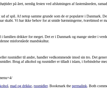
esthøjtider på året, nemlig festen ved afslutningen af fastemåneden, ram
ft ud af spil. Af netop samme grunde som de er populære i Danmark. Det
r skabt. Vi har ikke behov for at smide hæmningerne, tværtimod er måle
 i familien drikker for meget. Det er i Danmark og mange steder i verden
or denne misforståede mandskultur.
 eller rusmidler til andre, handler vedkommende imod sin tro. Det generel
smidler. Brug af alkohol og rusmidler er tilladt i islam, i forbindelse 
/menu=4/
lkohol
,
mad og drikke
,
rusmidler
. Bookmark the
permalink
. Both commen