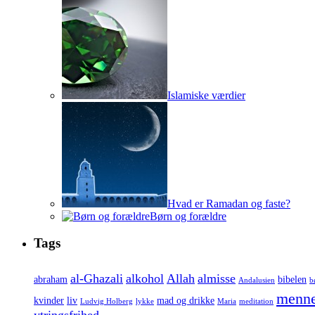
Islamiske værdier
Hvad er Ramadan og faste?
Børn og forældre
Tags
al-Ghazali
alkohol
Allah
almisse
abraham
bibelen
Andalusien
b
menne
kvinder
liv
mad og drikke
Ludvig Holberg
lykke
Maria
meditation