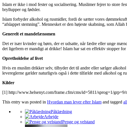
Islam er ikke i mod fester og socialisering. Muslimer fejrer to store f
bryllupper og fødsler.
Islam forbyder alkohol og rusmidler, fordi de sætter vores dømmekra
“afslappet stemning”. Mennesket er den højeste skabning, som Allah ha
Generelt et mandefænomen
Det er især kvinder og børn, der er udsatte, når fædre eller unge mænd
det ligefrem er mandigt at drikke! Islam har sat en effektiv stopper f
Opretholdelse af livet
Hvis en muslim drikker selv, tilbyder det til andre eller sælger alkohol
levereglerne gælder naturligvis også i dette tilfælde med alkohol og ru
Kilder
[1] http://www.helsenyt.com/frame.cfm/cms/id=5811/sprog=1/grp=9
This entry was posted in
Hvordan man lever efter Islam
and tagged
a
Påklædning
Arbejde
Penge og velstand