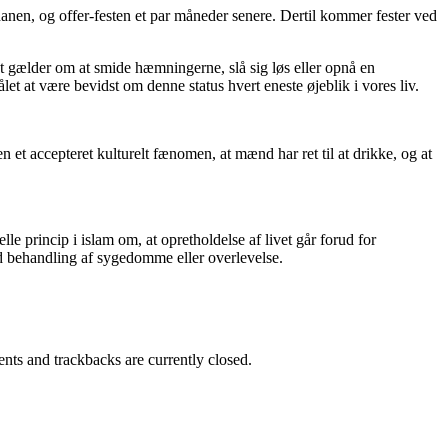
adanen, og offer-festen et par måneder senere. Dertil kommer fester ved
 gælder om at smide hæmningerne, slå sig løs eller opnå en
t at være bevidst om denne status hvert eneste øjeblik i vores liv.
 et accepteret kulturelt fænomen, at mænd har ret til at drikke, og at
le princip i islam om, at opretholdelse af livet går forud for
med behandling af sygedomme eller overlevelse.
ts and trackbacks are currently closed.