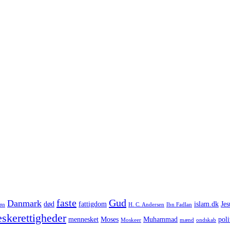
faste
Gud
Danmark
død
fattigdom
islam.dk
Jes
øn
H. C. Andersen
Ibn Fadlan
skerettigheder
mennesket
Moses
Muhammad
poli
Moskeer
mænd
ondskab