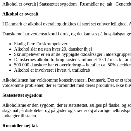
Alkohol er overalt | Statsstøttet sygedom | Rusmidler nej tak | Genere
Alkohol er overalt
I Danmark er alkohol overalt og drikkes til stort set enhver lejlighed. 
Danskerne har verdensrekord i druk, og det kan ses på hospitals­gange
Stadig flere får skrumpelever
Alkohol slår næsten hver 20. dansker ihjel
Skrumpelever er en af de hyppigste dødsårsager i aldersgruppe
Danskernes alkohol­forbrug koster samfundet 10-12 mia. kr. årli
500.000 danskere har et overforbrug – heraf er ca. 50% decide
Alkohol er involveret i hvert 4. trafik­drab
Alkoholismen har voldsomme konsekvenser i Danmark. Det er et tabu 
voldsomme problemer, der er forbundet med deres produkter, ikke bliv
Statsstøttet sygedom
Alkoholisme er den sygdom, der er statsstøttet, sælges på flaske, og so
slagsmål på diskoteker og på gader og stræder og alvorlige helbredsprob
indtægter til staten.
Rusmidler nej tak