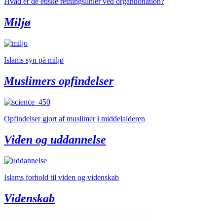
Hvad er de etiske retningslinier ved organdonation?
Miljø
Islams syn på miljø
Muslimers opfindelser
Opfindelser gjort af muslimer i middelalderen
Viden og uddannelse
Islams forhold til viden og videnskab
Videnskab