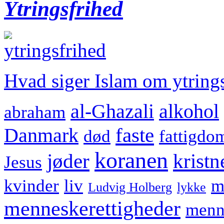
Ytringsfrihed
Hvad siger Islam om ytring
al-Ghazali
alkohol
abraham
faste
Danmark
død
fattigdo
koranen
jøder
kristn
Jesus
kvinder
liv
m
Ludvig Holberg
lykke
menneskerettigheder
menn