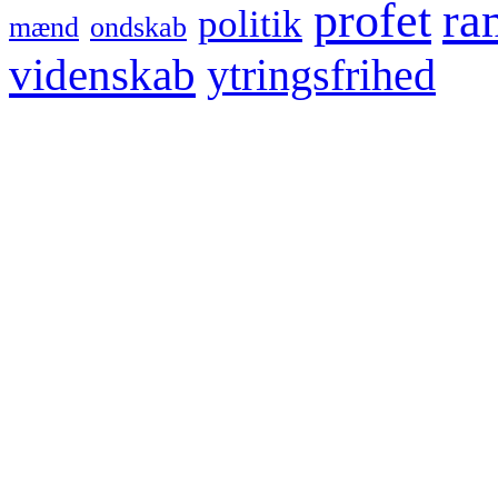
profet
ra
politik
mænd
ondskab
videnskab
ytringsfrihed