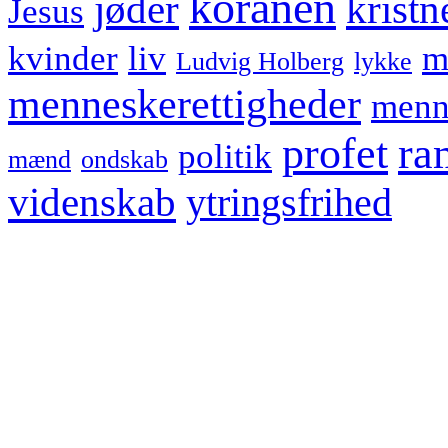
koranen
jøder
kristn
Jesus
kvinder
liv
m
Ludvig Holberg
lykke
menneskerettigheder
menn
profet
ra
politik
mænd
ondskab
videnskab
ytringsfrihed