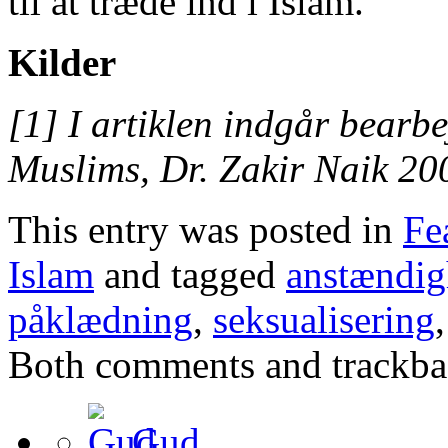
til at træde ind i Islam.
Kilder
[1] I artiklen indgår bearb
Muslims, Dr. Zakir Naik 20
This entry was posted in
Fe
Islam
and tagged
anstændi
påklædning
,
seksualisering
Both comments and trackbac
Gud