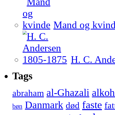
Mand og kvin
H. C. And
Tags
al-Ghazali
alkoh
abraham
faste
Danmark
død
fa
bøn