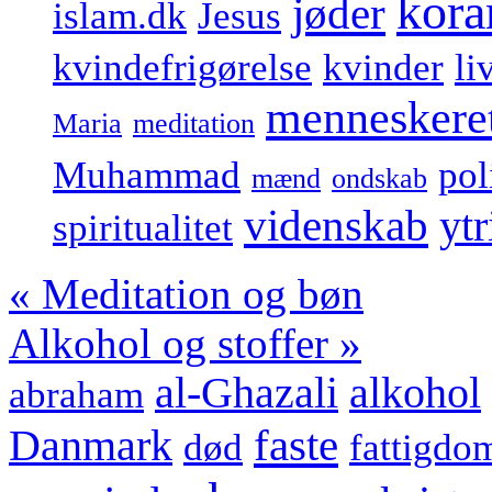
kora
jøder
islam.dk
Jesus
kvindefrigørelse
kvinder
li
menneskeret
Maria
meditation
Muhammad
pol
mænd
ondskab
videnskab
ytr
spiritualitet
«
Meditation og bøn
Alkohol og stoffer
»
al-Ghazali
alkohol
abraham
faste
Danmark
død
fattigdo