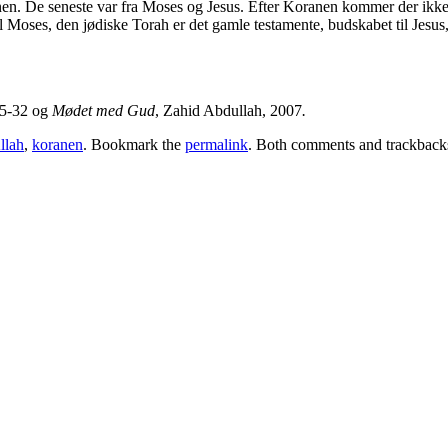
. De seneste var fra Moses og Jesus. Efter Koranen kommer der ikke f
l Moses, den jødiske Torah er det gamle testamente, budskabet til Jesus
 25-32 og
Mødet med Gud
, Zahid Abdullah, 2007
.
llah
,
koranen
. Bookmark the
permalink
. Both comments and trackbacks