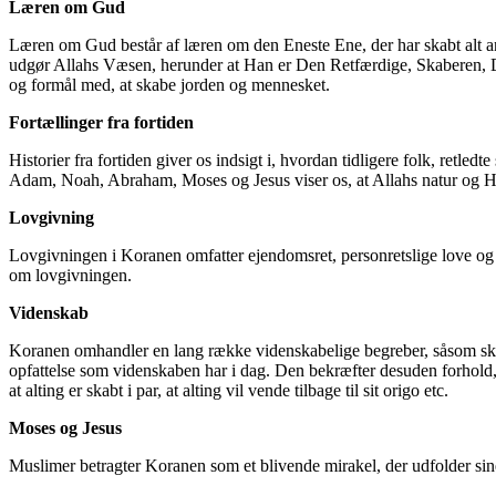
Læren om Gud
Læren om Gud består af læren om den Eneste Ene, der har skabt alt a
udgør Allahs Væsen, herunder at Han er Den Retfærdige, Skaberen, D
og formål med, at skabe jorden og mennesket.
Fortællinger fra fortiden
Historier fra fortiden giver os indsigt i, hvordan tidligere folk, ret
Adam, Noah, Abraham, Moses og Jesus viser os, at Allahs natur og Hans
Lovgivning
Lovgivningen i Koranen omfatter ejendomsret, personretslige love og 
om lovgivningen.
Videnskab
Koranen omhandler en lang række videnskabelige begreber, såsom skabe
opfattelse som videnskaben har i dag. Den bekræfter desuden forhold, 
at alting er skabt i par, at alting vil vende tilbage til sit origo etc.
Moses og Jesus
Muslimer betragter Koranen som et blivende mirakel, der udfolder si