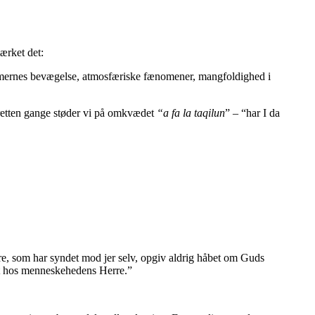
ærket det:
gemernes bevægelse, atmosfæriske fænomener, mangfoldighed i
Tretten gange støder vi på omkvædet
“a fa la taqilun
” – “har I da
enere, som har syndet mod jer selv, opgiv aldrig håbet om Guds
ugt hos menneskehedens Herre.”