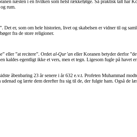
nen næsten i en hvilken som helst rækkefølge. Så praktisk talt har Kor
d og rum.
g”. Det er, som om hele historien, livet og skabelsen er vidner til og s
bøger fra de store religioner.
se” eller ”at recitere”. Ordet
al-Qur’an
eller Koranen betyder derfor ”det
kaldes egentligt ikke et vers, men et tegn. Ligesom fugle på havet er 
n sidste åbenbaring 23 år senere i år 632 e.v.t. Profeten Muhammad mod
 udenad og lærte dem derefter fra sig til de, der fulgte ham. Også de 