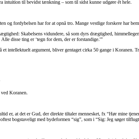
 fra intuition til bevidst tænkning – som til sidst kunne udgøre ét hele.
ten og fordybelsen har for at opnå tro. Mange vestlige forskere har bem
 almægtighed: Skabelsens vidundere, så som dyrs drægtighed, himmelle
 Alle disse ting er ‘tegn for dem, der er forstandige.'”
å et intellektuelt argument, bliver gentaget cirka 50 gange i Koranen. 
”
n ved Koranen.
 altid er, at det er Gud, der direkte tiltaler mennesket, fx “Hør mine tj
oftest bogstaveligt med bydeformen “sig”, som i “Sig: Jeg søger tilfl