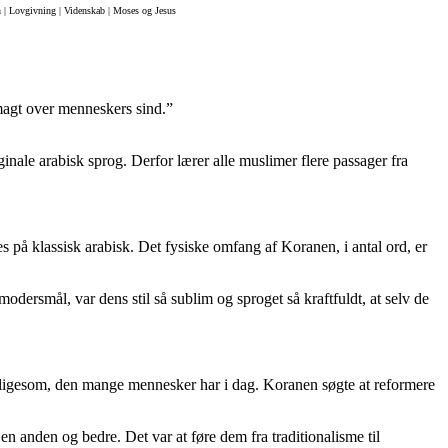
en | Lovgivning | Videnskab | Moses og Jesus
 magt over menneskers sind.”
ginale arabisk sprog. Derfor lærer alle muslimer flere passager fra
s på klassisk arabisk. Det fysiske omfang af Koranen, i antal ord, er
dersmål, var dens stil så sublim og sproget så kraftfuldt, at selv de
idt ligesom, den mange mennesker har i dag. Koranen søgte at reformere
en anden og bedre. Det var at føre dem fra traditionalisme til