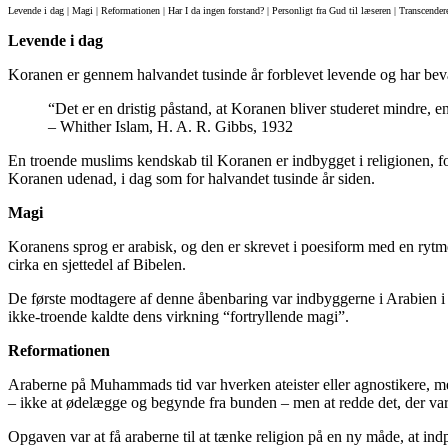
Levende i dag | Magi | Reformationen | Har I da ingen forstand? | Personligt fra Gud til læseren | Transcende
Levende i dag
Koranen er gennem halvandet tusinde år forblevet levende og har bevar
“Det er en dristig påstand, at Koranen bliver studeret mindre, 
– Whither Islam, H. A. R. Gibbs, 1932
En troende muslims kendskab til Koranen er indbygget i religionen, ford
Koranen udenad, i dag som for halvandet tusinde år siden.
Magi
Koranens sprog er arabisk, og den er skrevet i poesiform med en rytme,
cirka en sjettedel af Bibelen.
De første modtagere af denne åbenbaring var indbyggerne i Arabien i d
ikke-troende kaldte dens virkning “fortryllende magi”.
R
eformationen
Araberne på Muhammads tid var hverken ateister eller agnostikere, men 
– ikke at ødelægge og begynde fra bunden – men at redde det, der var
Opgaven var at få araberne til at tænke religion på en ny måde, at ind