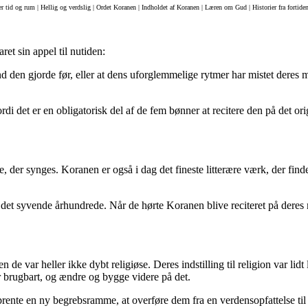
rer tid og rum | Hellig og verdslig | Ordet Koranen | Indholdet af Koranen | Læren om Gud | Historier fra fortid
et sin appel til nutiden:
end den gjorde før, eller at dens uforglemmelige rytmer har mistet deres
i det er en obligatorisk del af de fem bønner at recitere den på det ori
 der synges. Koranen er også i dag det fineste litterære værk, der finde
et syvende århundrede. Når de hørte Koranen blive reciteret på deres mo
de var heller ikke dybt religiøse. Deres indstilling til religion var l
 brugbart, og ændre og bygge videre på det.
prente en ny begrebsramme, at overføre dem fra en verdensopfattelse til 