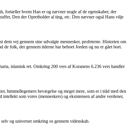
h, fortæller hvem Han er og nævner nogle af de egenskaber, der
fer, Den der Opretholder al ting, etc. Den nævner også Hans vilje
r vist dem vej gennem sine udvalgte mennesker, profeterne. Historien om
d de folk, der gennem tiderne har beboet Jorden og nu er gået bort.
haria, islamisk ret. Omkring 200 vers af Koranens 6.236 vers handler
tadier, himmellegemers bevægelse og meget mere, som er i tråd med den
d intellekt som vores (menneskers) og eksistensen af andre verdener,
s selv og universet omkring os gennem videnskab.