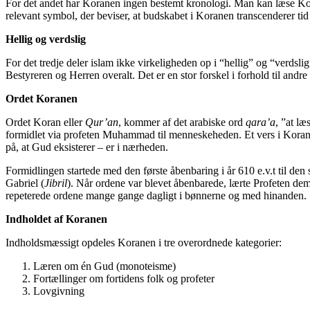
For det andet har Koranen ingen bestemt kronologi. Man kan læse Kora
relevant symbol, der beviser, at budskabet i Koranen transcenderer ti
H
ellig og verdslig
For det tredje deler islam ikke virkeligheden op i “hellig” og “verdsli
Bestyreren og Herren overalt. Det er en stor forskel i forhold til andre 
Ordet Koranen
Ordet Koran eller
Qur’an
, kommer af det arabiske ord
qara’a
, ”at læ
formidlet via profeten Muhammad til menneskeheden. Et vers i Koranen 
på, at Gud eksisterer – er i nærheden.
Formidlingen startede med den første åbenbaring i år 610 e.v.t til de
Gabriel (
Jibril
). Når ordene var blevet åbenbarede, lærte Profeten dem
repeterede ordene mange gange dagligt i bønnerne og med hinanden.
Indholdet af Koranen
Indholdsmæssigt opdeles Koranen i tre overordnede kategorier:
Læren om én Gud (monoteisme)
Fortællinger om fortidens folk og profeter
Lovgivning