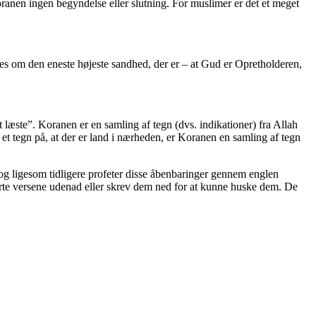
anen ingen begyndelse eller slutning. For muslimer er det et meget
amles om den eneste højeste sandhed, der er – at Gud er Opretholderen,
 læste”. Koranen er en samling af tegn (dvs. indikationer) fra Allah
et tegn på, at der er land i nærheden, er Koranen en samling af tegn
tog ligesom tidligere profeter disse åbenbaringer gennem englen
lærte versene udenad eller skrev dem ned for at kunne huske dem. De