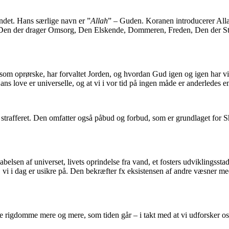
ndet. Hans særlige navn er ”
Allah
” – Guden. Koranen introducerer Alla
en der drager Omsorg, Den Elskende, Dommeren, Freden, Den der Straf
ledte som oprørske, har forvaltet Jorden, og hvordan Gud igen og igen ha
 love er universelle, og at vi i vor tid på ingen måde er anderledes en
strafferet. Den omfatter også påbud og forbud, som er grundlaget for S
lsen af universet, livets oprindelse fra vand, et fosters udviklingss
vi i dag er usikre på. Den bekræfter fx eksistensen af andre væsner me
ne rigdomme mere og mere, som tiden går – i takt med at vi udforsker o