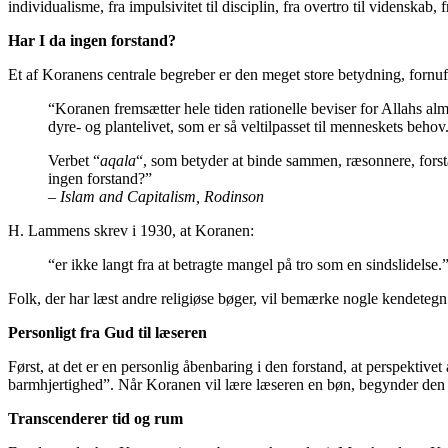
individualisme, fra impulsivitet til disciplin, fra overtro til videnskab,
Har I da ingen forstand?
Et af Koranens centrale begreber er den meget store betydning, fornuf
“Koranen fremsætter hele tiden rationelle beviser for Allahs
dyre- og plantelivet, som er så veltilpasset til menneskets behov.
Verbet “
aqala
“, som betyder at binde sammen, ræsonnere, forst
ingen forstand?”
–
Islam and Capitalism, Rodinson
H. Lammens skrev i 1930, at Koranen:
“er ikke langt fra at betragte mangel på tro som en sindslidelse.
Folk, der har læst andre religiøse bøger, vil bemærke nogle kendeteg
Personligt fra Gud til læseren
Først, at det er en personlig åbenbaring i den forstand, at perspektivet
barmhjertighed”. Når Koranen vil lære læseren en bøn, begynder den 
Transcenderer tid og rum