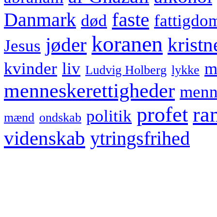
faste
Danmark
død
fattigdo
koranen
jøder
kristn
Jesus
kvinder
liv
m
Ludvig Holberg
lykke
menneskerettigheder
menn
profet
ra
politik
mænd
ondskab
videnskab
ytringsfrihed